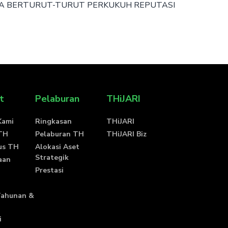
UA BERTURUT-TURUT PERKUKUH REPUTASI
t
Pelaburan
THiJARI
Kami
Ringkasan
THiJARI
 TH
Pelaburan TH
THiJARI Biz
us TH
Alokasi Aset
Strategik
aan
Prestasi
Tahunan &
i