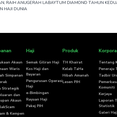
GAN, RAIH ANUGERAH LABAYTUM DIAMOND TAHUN KED
 HAJI DUNIA
panan
Haji
Produk
Korpora
ukaan Akaun
Semak Giliran Haji
TH Khairat
Tentang 
maan Waris
Kos Haji dan
Kelab TaHa
Peneraju
Bayaran
ah Simpanan
Hibah Amanah
Tadbir Ur
Pengurusan Operasi
erak
Lesen PJH
Pemerkas
Haji
Komuniti
 Strategik
e-Bimbingan
Kerjaya
luaran dan
Rayuan Haji
tupan Akaun
Laporan 
Pakej PJH
Statistik
lakScam
Galeri Haj
ram & Kempen