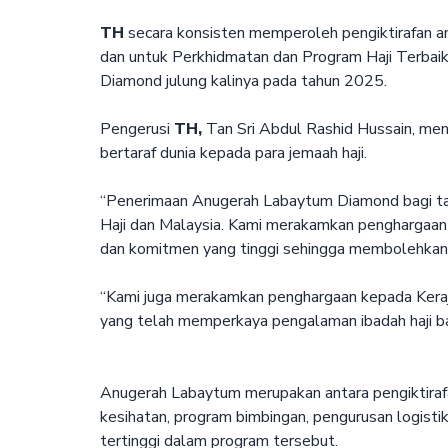
TH
secara konsisten memperoleh pengiktirafan a
dan untuk Perkhidmatan dan Program Haji Terbai
Diamond julung kalinya pada tahun 2025.
Pengerusi
TH,
Tan Sri Abdul Rashid Hussain, men
bertaraf dunia kepada para jemaah haji.
“Penerimaan Anugerah Labaytum Diamond bagi tahu
Haji dan Malaysia. Kami merakamkan penghargaa
dan komitmen yang tinggi sehingga membolehkan pe
“Kami juga merakamkan penghargaan kepada Keraja
yang telah memperkaya pengalaman ibadah haji bagi
Anugerah Labaytum merupakan antara pengiktirafan
kesihatan, program bimbingan, pengurusan logisti
tertinggi dalam program tersebut.