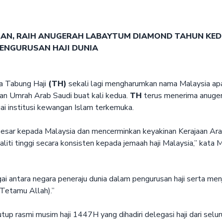
GAN, RAIH ANUGERAH LABAYTUM DIAMOND TAHUN KE
PENGURUSAN HAJI DUNIA
 Tabung Haji
(TH)
sekali lagi mengharumkan nama Malaysia a
dan Umrah Arab Saudi buat kali kedua.
TH
terus menerima anuger
ai institusi kewangan Islam terkemuka.
 besar kepada Malaysia dan mencerminkan keyakinan Kerajaan Ar
iti tinggi secara konsisten kepada jemaah haji Malaysia,” kata 
 antara negara peneraju dunia dalam pengurusan haji serta menj
Tetamu Allah).”
p rasmi musim haji 1447H yang dihadiri delegasi haji dari selur