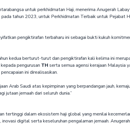
ntarabangsa untuk perkhidmatan Haji, menerima Anugerah Labayt
k pada tahun 2023, untuk Perkhidmatan Terbaik untuk Pejabat H
yifatkan pengiktirafan terbaharu ini sebagai bukti kukuh komit
n kedua berturut-turut dan pengiktirafan kali kelima ini mer
n kepada pengurusan
TH
serta semua agensi kerajaan Malaysia 
ncapaian ini direalisasikan.
an Arab Saudi atas kepimpinan yang berpandangan jauh, kemajua
 jutaan jemaah dari seluruh dunia.”
 tertinggi dalam ekosistem haji global yang menilai kecemerla
k, inovasi digital serta keseluruhan pengalaman jemaah. Anuger