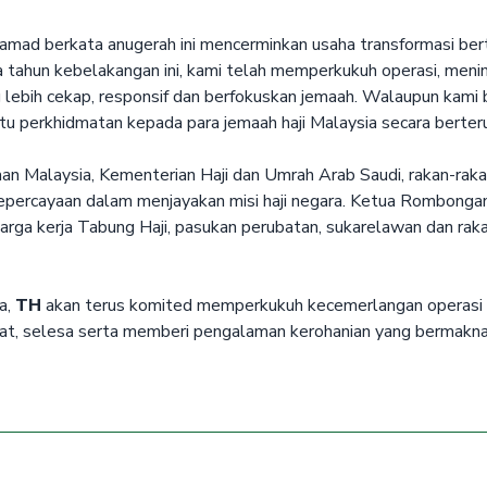
mad berkata anugerah ini mencerminkan usaha transformasi ber
 tahun kebelakangan ini, kami telah memperkukuh operasi, men
lebih cekap, responsif dan berfokuskan jemaah. Walaupun kami b
 perkhidmatan kepada para jemaah haji Malaysia secara berteru
 Malaysia, Kementerian Haji dan Umrah Arab Saudi, rakan-rakan 
epercayaan dalam menjayakan misi haji negara. Ketua Rombonga
h warga kerja Tabung Haji, pasukan perubatan, sukarelawan dan r
a,
TH
akan terus komited memperkukuh kecemerlangan operasi 
mat, selesa serta memberi pengalaman kerohanian yang bermakna