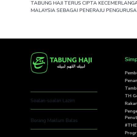
TABUNG HAJI TERUS CIPTA KECEMERLAN
MALAYSIA SEBAGAI PENERAJU PENGURUSAN
Sim
Pemb
Pena
Tamb
TH G
Soalan-soalan Lazim
Rakan
Penge
Penu
Borang Maklum Balas
#THE
Prog