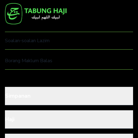
Soalan-soalan Lazim
Borang Maklum Balas
Simpanan
Haji