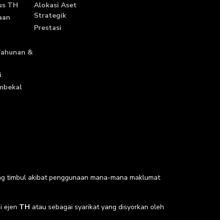
us TH
Alokasi Aset
Strategik
aan
Prestasi
Tahunan &
i
mbekal
ang timbul akibat penggunaan mana-mana maklumat
ai ejen
TH
atau sebagai syarikat yang disyorkan oleh