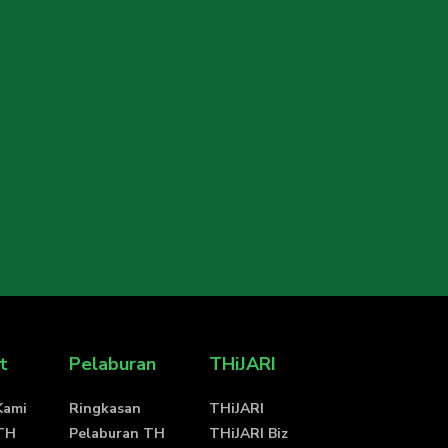
un Kanak – kanak ke Dewasa
nyata Akaun
aun Dorman
t
Pelaburan
THiJARI
Kami
Ringkasan
THiJARI
 TH
Pelaburan TH
THiJARI Biz