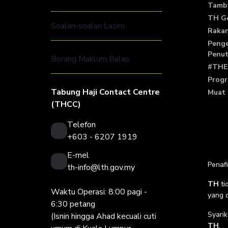
Tamb
TH G
Soalan-soalan Lazim
Rakan
Penge
Penu
Borang Maklum Balas
#THE
Prog
Tabung Haji Contact Centre
Muat 
(THCC)
Telefon
+603 - 6207 1919
E-mel
Penafi
th-info@lth.gov.my
TH
ti
Waktu Operasi: 8:00 pagi -
yang d
6:30 petang
Syarik
(Isnin hingga Ahad kecuali cuti
TH
.