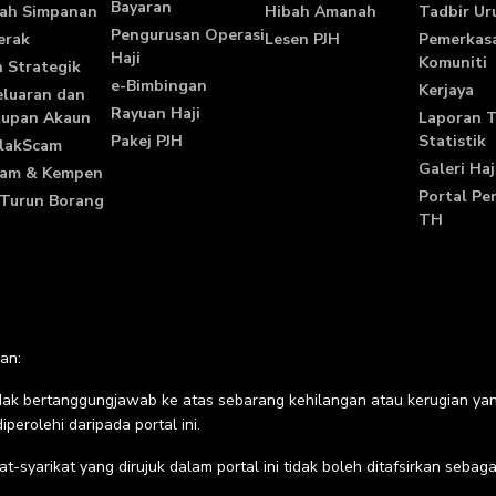
Bayaran
ah Simpanan
Hibah Amanah
Tadbir Ur
Pengurusan Operasi
erak
Lesen PJH
Pemerkas
Haji
Komuniti
 Strategik
e-Bimbingan
Kerjaya
luaran dan
Rayuan Haji
tupan Akaun
Laporan 
Pakej PJH
Statistik
lakScam
Galeri Haj
ram & Kempen
Portal Pe
Turun Borang
TH
an:
dak bertanggungjawab ke atas sebarang kehilangan atau kerugian y
iperolehi daripada portal ini.
at-syarikat yang dirujuk dalam portal ini tidak boleh ditafsirkan sebag