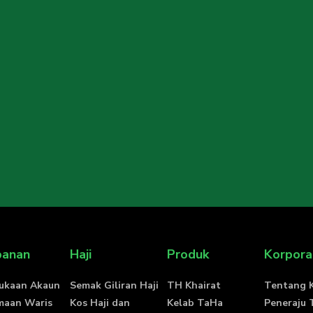
Pertukaran Aka
11
Permohonan Pe
12
Pengurusan Ak
13
panan
Haji
Produk
Korpora
ukaan Akaun
Semak Giliran Haji
TH Khairat
Tentang 
maan Waris
Kos Haji dan
Kelab TaHa
Peneraju