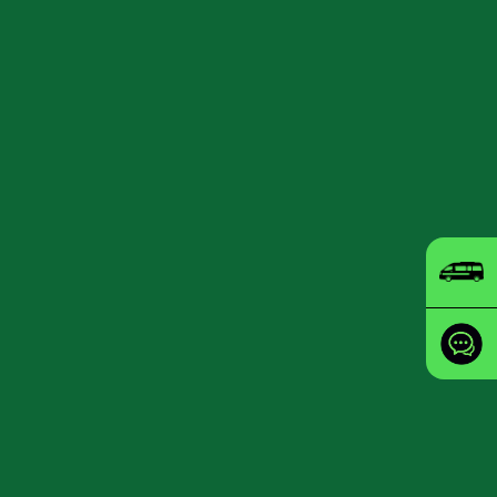
 (dihadkan RM3,000 bagi setiap
hari)
aun Baharu
TH
.
nai (maksimum RM500 bagi setiap
hari)
anan
rafik